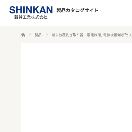
製品カタログサイト
新幹工業株式会社
ホーム
製品
端末被覆剥ぎ取り器 銅電線用
,
電線被覆剥ぎ取り