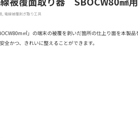
電線被覆面取り器 SBOCW80㎟用
用
,
電線被覆剥ぎ取り工具
BOCW80m㎡」の端末の被覆を剥いだ箇所の仕上り面を本製
安全かつ、きれいに整えることができます。