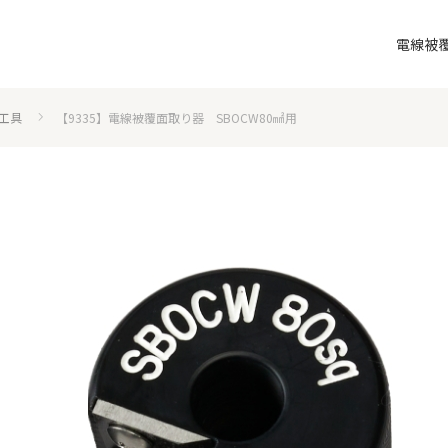
電線被
工具
【9335】電線被覆面取り器 SBOCW80㎟用