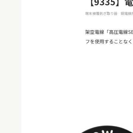
【9335】
端末被覆剥ぎ取り器 銅電線
架空電線「高圧電線S
フを使用することなく