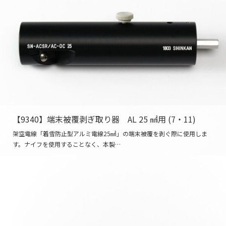
【9340】端末被覆剥ぎ取り器 AL 25 ㎟用 (7・11)
架空電線「着雪防止型アルミ電線25㎟」の端末被覆を剥ぐ際に使用しま
す。ナイフを使用することなく、本製…