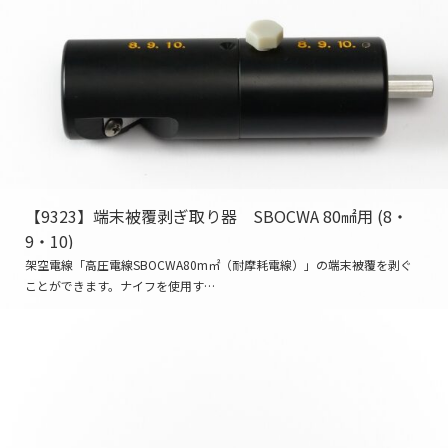
【9323】端末被覆剥ぎ取り器 SBOCWA 80㎟用 (8・
9・10)
架空電線「高圧電線SBOCWA80m㎡（耐摩耗電線）」の端末被覆を剥ぐ
ことができます。ナイフを使用す…