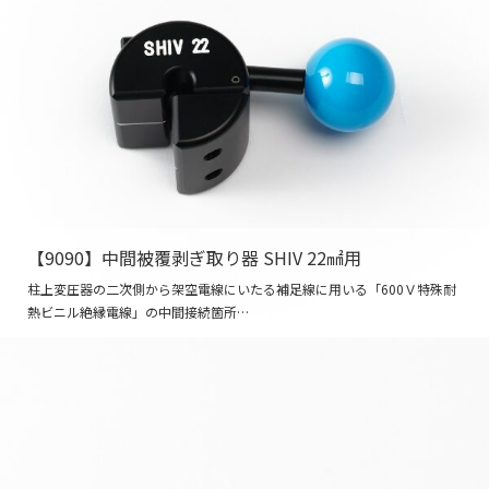
【9090】中間被覆剥ぎ取り器 SHIV 22㎟用
柱上変圧器の二次側から架空電線にいたる補足線に用いる「600Ｖ特殊耐
熱ビニル絶縁電線」の中間接続箇所…