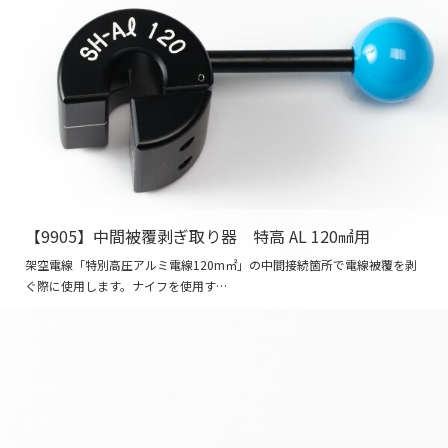
【9905】中間被覆剥ぎ取り器 特高 AL 120㎟用
架空電線「特別高圧アルミ電線120m㎡」の中間接続箇所で電線被覆を剥
ぐ際に使用します。ナイフを使用す…