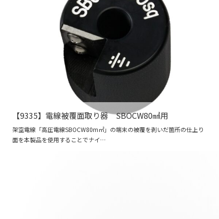
【9335】電線被覆面取り器 SBOCW80㎟用
架空電線「高圧電線SBOCW80m㎡」の端末の被覆を剥いだ箇所の仕上り
面を本製品を使用することでナイ…