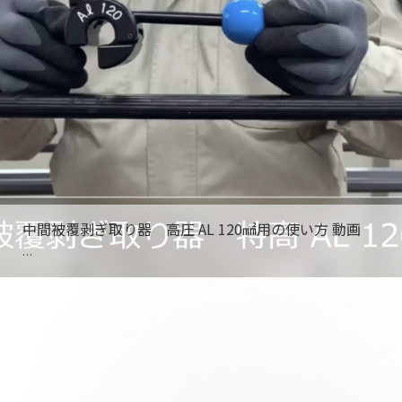
中間被覆剥ぎ取り器 高圧 AL 120㎟用の使い方 動画
…