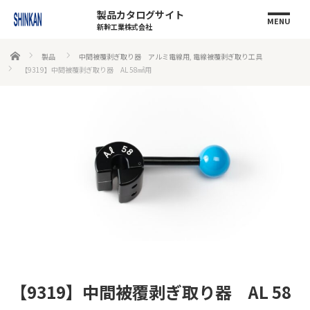
製品カタログサイト
MENU
新幹工業株式会社
ホーム
製品
中間被覆剥ぎ取り器 アルミ電線用
,
電線被覆剥ぎ取り工具
【9319】中間被覆剥ぎ取り器 AL 58㎟用
【9319】中間被覆剥ぎ取り器 AL 58