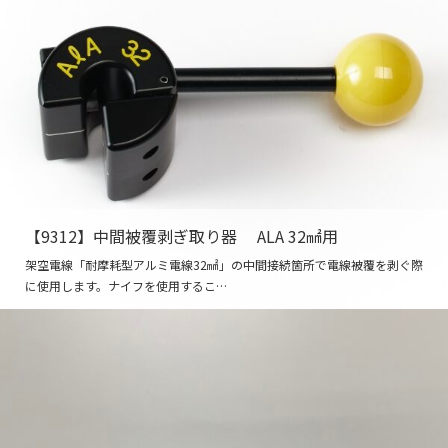
【9312】中間被覆剥ぎ取り器 ALA 32㎟用
架空電線「耐摩耗型アルミ電線32㎟」の中間接続箇所で電線被覆を剥ぐ際
に使用します。ナイフを使用するこ…