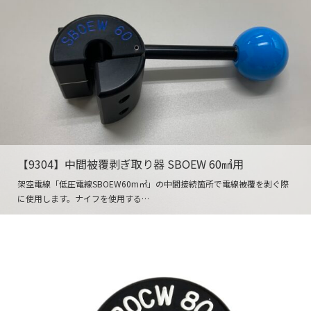
【9304】中間被覆剥ぎ取り器 SBOEW 60㎟用
架空電線「低圧電線SBOEW60m㎡」の中間接続箇所で電線被覆を剥ぐ際
に使用します。ナイフを使用する…