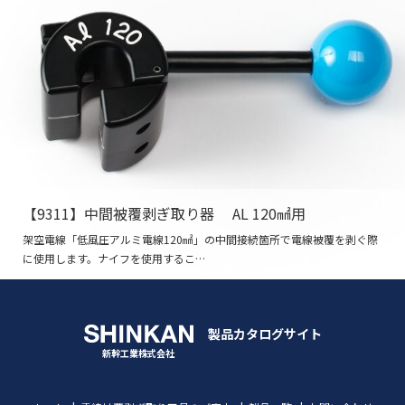
【9311】中間被覆剥ぎ取り器 AL 120㎟用
架空電線「低風圧アルミ電線120㎟」の中間接続箇所で電線被覆を剥ぐ際
に使用します。ナイフを使用するこ…
製品カタログサイト
新幹工業株式会社