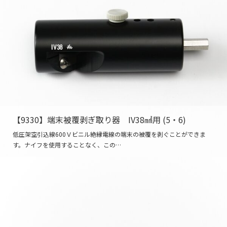
【9330】端末被覆剥ぎ取り器 IV38㎟用 (5・6)
低圧架空引込線600Ｖビニル絶縁電線の端末の被覆を剥ぐことができま
す。ナイフを使用することなく、この…