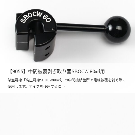
【9055】中間被覆剥ぎ取り器SBOCW 80㎟用
架空電線「高圧電線SBOCW80㎟」の中間接続箇所で電線被覆を剥ぐ際に
使用します。ナイフを使用するこ…