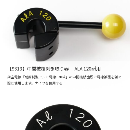
【9313】中間被覆剥ぎ取り器 ALA 120㎟用
架空電線「耐摩耗型アルミ電線120㎟」の中間接続箇所で電線被覆を剥ぐ
際に使用します。ナイフを使用する…