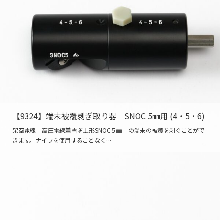
【9324】端末被覆剥ぎ取り器 SNOC 5㎜用 (4・5・6)
架空電線「高圧電線着雪防止形SNOC５㎜」の端末の被覆を剥ぐことがで
きます。ナイフを使用することなく…