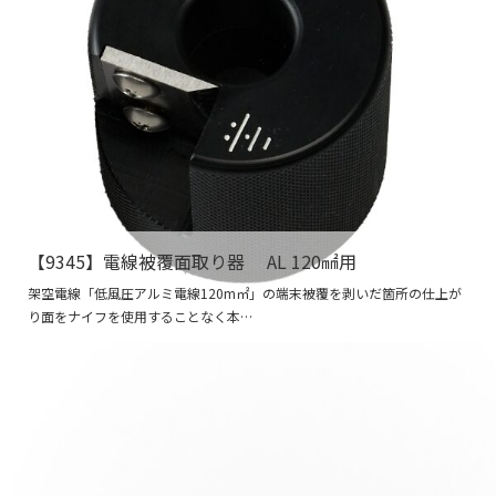
【9345】電線被覆面取り器 AL 120㎟用
架空電線「低風圧アルミ電線120m㎡」の端末被覆を剥いだ箇所の仕上が
り面をナイフを使用することなく本…