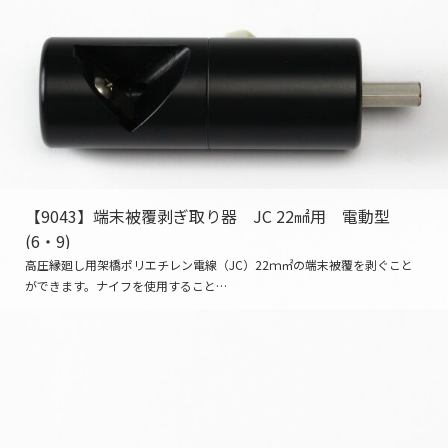
【9043】端末被覆剥ぎ取り器 JC 22㎟用 電動型
(6・9)
高圧縁廻し用架橋ポリエチレン電線（JC）22ｍ㎡の端末被覆を剥ぐこと
ができます。ナイフを使用すること…