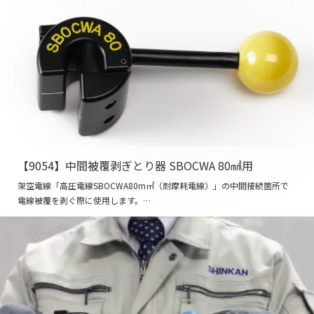
【9054】中間被覆剥ぎとり器 SBOCWA 80㎟用
架空電線「高圧電線SBOCWA80m㎡（耐摩耗電線）」の中間接続箇所で
電線被覆を剥ぐ際に使用します。…