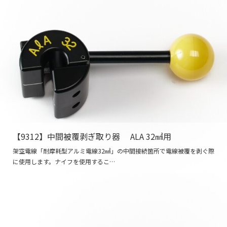
【9312】中間被覆剥ぎ取り器 ALA 32㎟用
架空電線「耐摩耗型アルミ電線32㎟」の中間接続箇所で電線被覆を剥ぐ際
に使用します。ナイフを使用するこ…