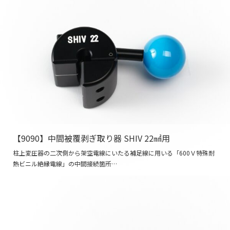
【9090】中間被覆剥ぎ取り器 SHIV 22㎟用
柱上変圧器の二次側から架空電線にいたる補足線に用いる「600Ｖ特殊耐
熱ビニル絶縁電線」の中間接続箇所…