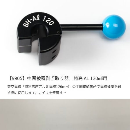
【9905】中間被覆剥ぎ取り器 特高 AL 120㎟用
架空電線「特別高圧アルミ電線120m㎡」の中間接続箇所で電線被覆を剥
ぐ際に使用します。ナイフを使用す…