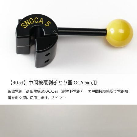
【9053】中間被覆剥ぎとり器 OCA 5㎜用
架空電線「高圧電線SNOCA5㎜（耐摩耗電線）」の中間接続箇所で電線被
覆を剥ぐ際に使用します。ナイフ…