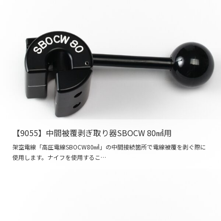
【9055】中間被覆剥ぎ取り器SBOCW 80㎟用
架空電線「高圧電線SBOCW80㎟」の中間接続箇所で電線被覆を剥ぐ際に
使用します。ナイフを使用するこ…