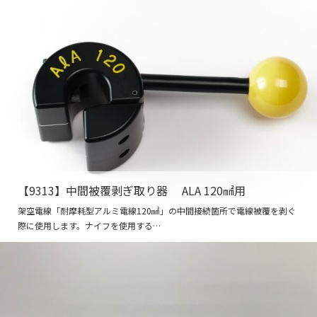
【9313】中間被覆剥ぎ取り器 ALA 120㎟用
架空電線「耐摩耗型アルミ電線120㎟」の中間接続箇所で電線被覆を剥ぐ
際に使用します。ナイフを使用する…