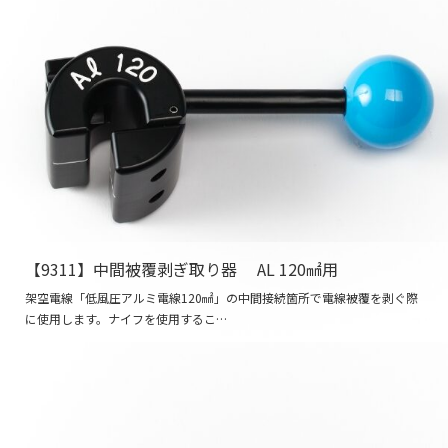
【9311】中間被覆剥ぎ取り器 AL 120㎟用
架空電線「低風圧アルミ電線120㎟」の中間接続箇所で電線被覆を剥ぐ際
に使用します。ナイフを使用するこ…