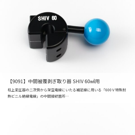
【9091】中間被覆剥ぎ取り器 SHIV 60㎟用
柱上変圧器の二次側から架空電線にいたる補足線に用いる「600Ｖ特殊耐
熱ビニル絶縁電線」の中間接続箇所…