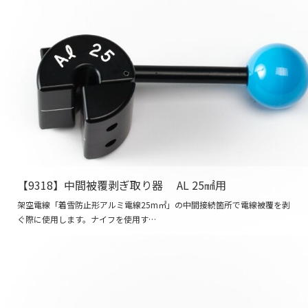
【9318】中間被覆剥ぎ取り器 AL 25㎟用
架空電線「着雪防止形アルミ電線25m㎡」の中間接続箇所で電線被覆を剥
ぐ際に使用します。ナイフを使用す…