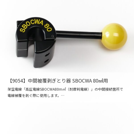
【9054】中間被覆剥ぎとり器 SBOCWA 80㎟用
架空電線「高圧電線SBOCWA80m㎡（耐摩耗電線）」の中間接続箇所で
電線被覆を剥ぐ際に使用します。…