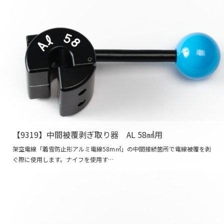
【9319】中間被覆剥ぎ取り器 AL 58㎟用
架空電線「着雪防止形アルミ電線58m㎡」の中間接続箇所で電線被覆を剥
ぐ際に使用します。ナイフを使用す…