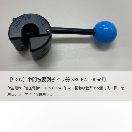
【9302】中間被覆剥ぎとり器 SBOEW 100㎟用
架空電線「低圧電線SBOEW100m㎡」の中間接続箇所で被覆を剥ぐ際に使
用します。ナイフを使用するこ…