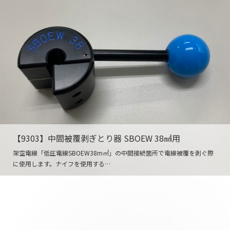
【9303】中間被覆剥ぎとり器 SBOEW 38㎟用
架空電線「低圧電線SBOEW38m㎡」の中間接続箇所で電線被覆を剥ぐ際
に使用します。ナイフを使用する…