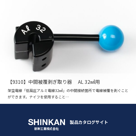
【9310】中間被覆剥ぎ取り器 AL 32㎟用
架空電線「低風圧アルミ電線32㎟」の中間接続箇所で電線被覆を剥ぐこと
ができます。ナイフを使用すること…
製品カタログサイト
新幹工業株式会社