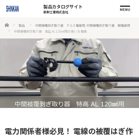
製品カタログサイト
MENU
新幹工業株式会社
ホーム
製品
中間被覆剥ぎ取り器 アルミ電線用
,
中間被覆剥ぎ取り器 銅電線用
中間被覆剥ぎ取り器 高圧 AL 120㎟用の使い方 動画
電力関係者様必見！ 電線の被覆はぎ作