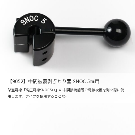
【9052】中間被覆剥ぎとり器 SNOC 5㎜用
架空電線「高圧電線SNOC5㎜」の中間接続箇所で電線被覆を剥ぐ際に使
用します。ナイフを使用することな…