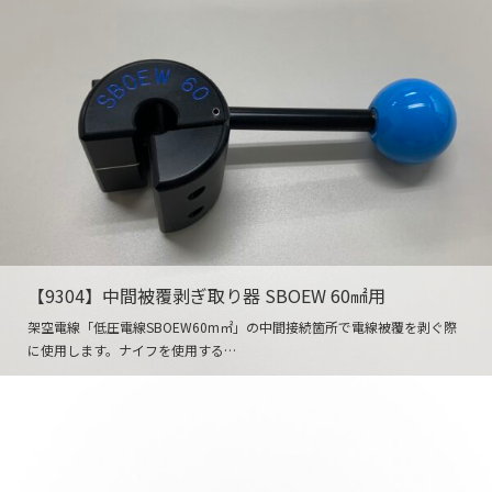
【9304】中間被覆剥ぎ取り器 SBOEW 60㎟用
架空電線「低圧電線SBOEW60m㎡」の中間接続箇所で電線被覆を剥ぐ際
に使用します。ナイフを使用する…