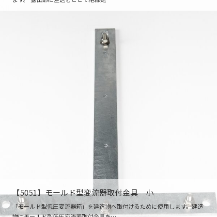
【5051】モールド型変流器取付金具 小
「モールド型低圧変流器箱」を建造物へ取付けるために使用します。建造
物にモールド型低圧変流器取付金具を…